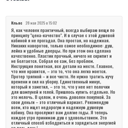
Ильяс
28 мая 2025 в 15:02
Я, как человек практичный, всегда выбираю вещи по
принципу "цена-качество". И в случае с этой душевой
кабиной я не прогадал. Она простая, но надежная.
Никаких наворотов, только самое необходимое: душ,
лейка и удобные дверцы. Но при этом она сделана
качественно. Пластик прочный, ничего не скрипит и
не болтается. Собрал ее сам, без проблем.
Инструкция понятная, все детали на месте. Главное,
что мне нравится, – это то, что она легко моется.
Протер тряпкой – и все чисто. Не нужно тратить кучу
времени и сил на уборку. Единственный минус,
который я заметил, – это то, что у нее нет полочки
для шампуней и гелей. Пришлось купить отдельно. Но
это мелочь. В целом, я очень доволен покупкой. За
свои деньги – это отличный вариант. Рекомендую
всем, кто ищет недорогую и надежную душевую
кабину. Она прослужит вам долгие годы. Я теперь
каждое утро принимаю душ с удовольствием. Это
отличный способ взбодриться и зарядиться энергией
на весь день!