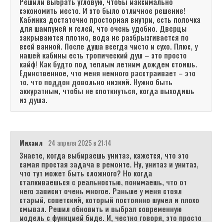
Решили выбрать угловую, чтобы максимально
сэкономить место. И это было отличное решение!
Кабинка достаточно просторная внутри, есть полочка
для шампуней и гелей, что очень удобно. Дверцы
закрываются плотно, вода не разбрызгивается по
всей ванной. После душа всегда чисто и сухо. Плюс, у
нашей кабины есть тропический душ – это просто
кайф! Как будто под теплым летним дождем стоишь.
Единственное, что меня немного расстраивает – это
то, что поддон довольно низкий. Нужно быть
аккуратным, чтобы не споткнуться, когда выходишь
из душа.
Михаил
24 апреля 2025 в 21:14
Знаете, когда выбираешь унитаз, кажется, что это
самая простая задача в ремонте. Ну, унитаз и унитаз,
что тут может быть сложного? Но когда
сталкиваешься с реальностью, понимаешь, что от
него зависит очень многое. Раньше у меня стоял
старый, советский, который постоянно шумел и плохо
смывал. Решил обновить и выбрал современную
модель с функцией биде. И, честно говоря, это просто