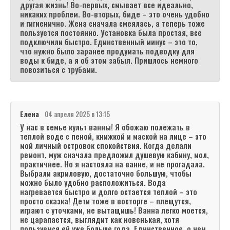
другая жизнь! Во-первых, смывает все идеально,
никаких проблем. Во-вторых, биде – это очень удобно
и гигиенично. Жена сначала смеялась, а теперь тоже
пользуется постоянно. Установка была простая, все
подключили быстро. Единственный минус – это то,
что нужно было заранее продумать подводку для
воды к биде, а я об этом забыл. Пришлось немного
повозиться с трубами.
Елена
04 апреля 2025 в 13:15
У нас в семье культ ванны! Я обожаю полежать в
теплой воде с пеной, книжкой и маской на лице – это
мой личный островок спокойствия. Когда делали
ремонт, муж сначала предложил душевую кабину, мол,
практичнее. Но я настояла на ванне, и не прогадала.
Выбрали акриловую, достаточно большую, чтобы
можно было удобно расположиться. Вода
нагревается быстро и долго остается теплой – это
просто сказка! Дети тоже в восторге – плещутся,
играют с уточками, не вытащишь! Ванна легко моется,
не царапается, выглядит как новенькая, хотя
пользуемся ей уже больше года. Единственное, о чем