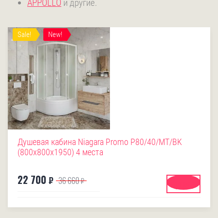
APPOLLO
и другие.
Sale!
New!
Душевая кабина Niagara Promo P80/40/MT/BK
(800х800х1950) 4 места
22 700
₽
36 660
₽
Купить