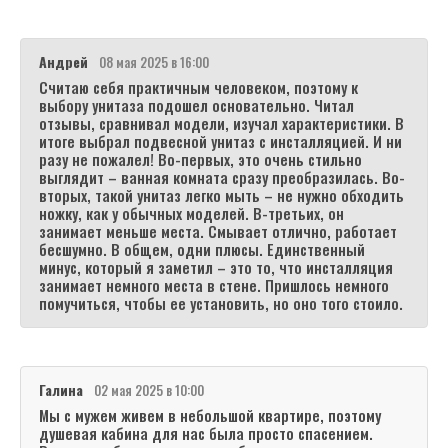
Андрей
08 мая 2025 в 16:00
Считаю себя практичным человеком, поэтому к
выбору унитаза подошел основательно. Читал
отзывы, сравнивал модели, изучал характеристики. В
итоге выбрал подвесной унитаз с инсталляцией. И ни
разу не пожалел! Во-первых, это очень стильно
выглядит – ванная комната сразу преобразилась. Во-
вторых, такой унитаз легко мыть – не нужно обходить
ножку, как у обычных моделей. В-третьих, он
занимает меньше места. Смывает отлично, работает
бесшумно. В общем, одни плюсы. Единственный
минус, который я заметил – это то, что инсталляция
занимает немного места в стене. Пришлось немного
помучиться, чтобы ее установить, но оно того стоило.
Галина
02 мая 2025 в 10:00
Мы с мужем живем в небольшой квартире, поэтому
душевая кабина для нас была просто спасением.