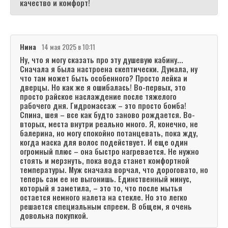
качество и комфорт!
Нина
14 мая 2025 в 10:11
Ну, что я могу сказать про эту душевую кабину...
Сначала я была настроена скептически. Думала, ну
что там может быть особенного? Просто лейка и
дверцы. Но как же я ошибалась! Во-первых, это
просто райское наслаждение после тяжелого
рабочего дня. Гидромассаж – это просто бомба!
Спина, шея – все как будто заново рождается. Во-
вторых, места внутри реально много. Я, конечно, не
балерина, но могу спокойно потанцевать, пока жду,
когда маска для волос подействует. И еще один
огромный плюс – она быстро нагревается. Не нужно
стоять и мерзнуть, пока вода станет комфортной
температуры. Муж сначала ворчал, что дороговато, но
теперь сам ее не выгонишь. Единственный минус,
который я заметила, – это то, что после мытья
остается немного налета на стекле. Но это легко
решается специальным спреем. В общем, я очень
довольна покупкой.