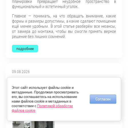
планировки превращает неудобное пространство в
функциональный и эстетичный уголок.
Главное — понимать, на что обращать внимание, какие
формы и размеры допустимы, а какие сделают помещение
ещё менее удобным. В этой статье разберём все нюансы,
от замера до монтажа, чтобы вы смогли принять верное
решение без лишних сомнений.
подробнее
09.08.2026
Какие признаки указывают на
качественную фурнитуру для душевой
Этот сайт использует файлы cookie и
метаданные. Продолжая просматривать
кабины
его, вы соглашаетесь на использование
Согласен
нами файлов cookie и метаданных в
соответствии с
Политикой обработки
файлов cookie