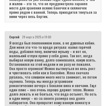
я жалею – это то, что не предусмотрела заранее
место для хранения всяких баночек и скляночек
прямо рядом с ванной. Теперь приходится тянуться за
ними через весь бортик.
Сергей
29 марта 2025 в 19:00
Я всегда был поклонником ванн, а не душевых кабин.
Для меня это что-то вроде ритуала: налил горячей
воды, добавил пену, включил музыку – и вот он,
маленький отпуск прямо у себя дома. Так вот, когда
выбирал новую ванну, долго сомневался, какую взять.
Остановился на этой модели и ни разу не пожалел.
Она просто огромная! Можно вытянуться во весь рост
и чувствовать себя как в бассейне. Жена сначала
ругалась, что слишком много места занимает, но потом
оценила. Теперь мы иногда устраиваем
романтические вечера с бокалом вина и свечами. Еще
один плюс – она очень хорошо держит тепло. Можно
долго лежать и не бояться, что вода остынет. Но есть
и один минус – из-за своего размера она долго
набирается. Она превратит вашу ванную комнату в