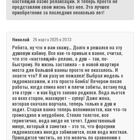
настоящий оазис релаксации. Я теперь просто не
представляю свою жизнь без нее. Это лучшее
приобретение за последние несколько лет!
Николай
26 марта 2025 в 20:13
Ребята, ну что я вам скажу… Долго я решался на эту
душевую кабину. Все как-то привык к ванне, считал,
что это «настоящий» релакс, а душ – так, по-
быстрому. Но жизнь заставила – в новой квартире
места для большой ванны просто не оказалось. И
знаете что? Я ни разу не пожалел! Выбрал модель с
гидромассажем, и это просто бомба! Вечером после
работы, когда спина ноет и плечи забиты, встану под
эти струи – и как будто заново родился. Вода льется
со всех сторон, массирует – супер! Даже жена,
которая сначала ворчала, теперь только в душ и
ходит. Старая ванна теперь вспоминается, как что-то
громоздкое и неудобное. Стекло толстое, все
герметично, вода нигде не течет. Единственный
минус, который я заметил – это то, что форсунки
гидромассажа иногда забиваются, если вода жесткая.
Приходится чистить, но это мелочь по сравнению с