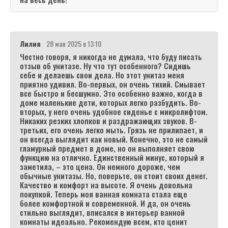
Лилия
28 мая 2025 в 13:10
Честно говоря, я никогда не думала, что буду писать
отзыв об унитазе. Ну что тут особенного? Сидишь
себе и делаешь свои дела. Но этот унитаз меня
приятно удивил. Во-первых, он очень тихий. Смывает
все быстро и бесшумно. Это особенно важно, когда в
доме маленькие дети, которых легко разбудить. Во-
вторых, у него очень удобное сиденье с микролифтом.
Никаких резких хлопков и раздражающих звуков. В-
третьих, его очень легко мыть. Грязь не прилипает, и
он всегда выглядит как новый. Конечно, это не самый
гламурный предмет в доме, но он выполняет свою
функцию на отлично. Единственный минус, который я
заметила, – это цена. Он немного дороже, чем
обычные унитазы. Но, поверьте, он стоит своих денег.
Качество и комфорт на высоте. Я очень довольна
покупкой. Теперь моя ванная комната стала еще
более комфортной и современной. И да, он очень
стильно выглядит, вписался в интерьер ванной
комнаты идеально. Рекомендую всем, кто ценит