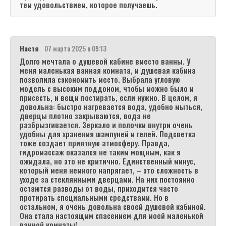
тем удовольствием, которое получаешь.
Настя
07 марта 2025 в 09:13
Долго мечтала о душевой кабине вместо ванны. У
меня маленькая ванная комната, и душевая кабина
позволила сэкономить место. Выбрала угловую
модель с высоким поддоном, чтобы можно было и
присесть, и вещи постирать, если нужно. В целом, я
довольна: быстро нагревается вода, удобно мыться,
дверцы плотно закрываются, вода не
разбрызгивается. Зеркало и полочки внутри очень
удобны для хранения шампуней и гелей. Подсветка
тоже создает приятную атмосферу. Правда,
гидромассаж оказался не таким мощным, как я
ожидала, но это не критично. Единственный минус,
который меня немного напрягает, – это сложность в
уходе за стеклянными дверцами. На них постоянно
остаются разводы от воды, приходится часто
протирать специальными средствами. Но в
остальном, я очень довольна своей душевой кабиной.
Она стала настоящим спасением для моей маленькой
ванной комнаты!