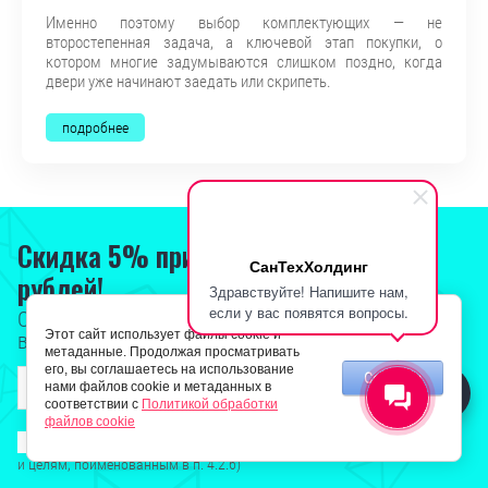
Именно поэтому выбор комплектующих — не
второстепенная задача, а ключевой этап покупки, о
котором многие задумываются слишком поздно, когда
двери уже начинают заедать или скрипеть.
подробнее
Скидка 5% при заказе от 21 тыс.
СанТехХолдинг
рублей!
Здравствуйте! Напишите нам,
если у вас появятся вопросы.
Оставьте телефон, предложим сантехнику по
Этот сайт использует файлы cookie и
выгодной цене!
метаданные. Продолжая просматривать
его, вы соглашаетесь на использование
Согласен
нами файлов cookie и метаданных в
соответствии с
Политикой обработки
Я выражаю
согласие на обработку персональных данных
в
файлов cookie
соответствии с
Политикой конфиденциальности
(согласно категориям
и целям, поименованным в п. 4.2.6)