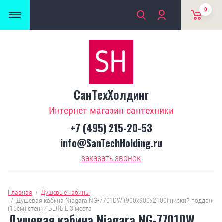
0
СанТехХолдинг
Интернет-магазин сантехники
+7 (495) 215-20-53
info@SanTechHolding.ru
заказать звонок
Главная
  /  
Душевые кабины
  /  
Душевая кабина Niagara NG-7701DW (900x900х2100) низкий поддон 
(15см) стенки БЕЛЫЕ 3 места
Душевая кабина Niagara NG-7701DW