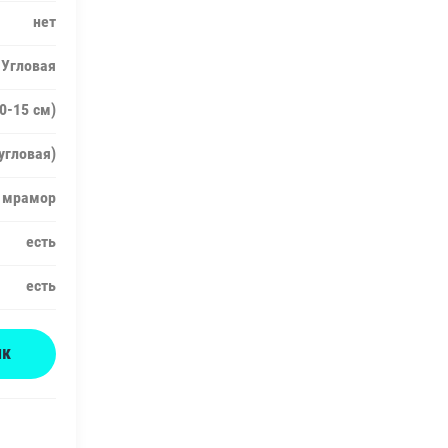
нет
Угловая
10-15 см)
угловая)
 мрамор
есть
есть
ик