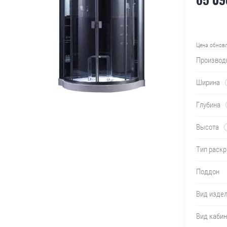
Цена обнов
Производ
Ширина
Глубина
Высота
Тип раск
Поддон
Вид изде
Вид каби