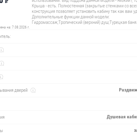
₽
использовании. Вид поддона данной модели - низкий ( 10
Крыша - есть. Полностенная (закрытые стенками со всех
конструкция позволяет установить кабину так как вам у
Дополнительные функции данной модели:
Гидромассаж;Тропический (верхний) душ;Турецкая баня
лена на:
7.08.2026 г.
итель:
Раздви
рывания дверей
Душевая каби
лия
з
ны