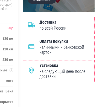
-15 см).
 сторон)
добно.
.
Доставка
по всей России
Eago
120 см
Оплата покупки
наличными и банковской
120 см
картой
230 см
Установка
жные
на следующий день после
доставки
есть
на, Баня
акрытая