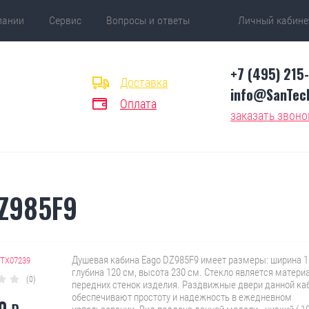
пании
Сервис
Вопросы и ответы
Личный кабине
Отзывы
Блог
+7 (495) 215
Доставка
info@SanTech
Оплата
заказать звоно
Z985F9
Душевая кабина Eago DZ985F9 имеет размеры: ширина 1
ТХ07239
глубина 120 см, высота 230 см. Стекло является матери
(0)
передних стенок изделия. Раздвижные двери данной ка
обеспечивают простоту и надежность в ежедневном
0