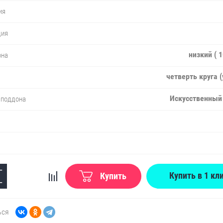
ия
ция
низкий ( 
она
четверть круга (
Искусственный
 поддона
+
Купить в 1 кл
Купить
−
ься