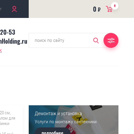
0
0
т
₽
-20-53
Holding.ru
к
20 см,
Демонтаж и установка
алом для
Услуги по монтажу сантехники
бинки
подробнее