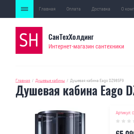
Главная
Оплата
Доставка
О ком
Новости
Контакты
Карта сайта
СанТехХолдинг
Интернет-магазин сантехники
Главная
  /  
Душевые кабины
  /  
Душевая кабина Eago DZ985F9
Душевая кабина Eago D
Артикул:
С
65 09