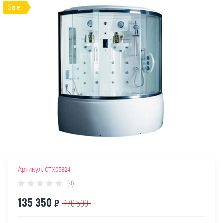
Sale!
Артикул:
СТХ05824
(0)
135 350
₽
176 500