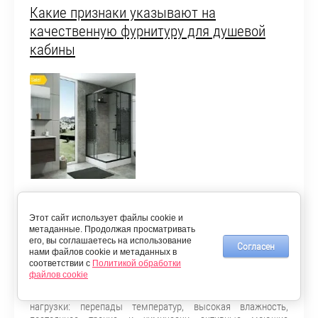
Какие признаки указывают на
качественную фурнитуру для душевой
кабины
Душевая кабина — это сложная инженерная конструкция,
Этот сайт использует файлы cookie и
где каждый элемент влияет на общую надёжность. Но
метаданные. Продолжая просматривать
именно качественная фурнитура для душевой кабины
его, вы соглашаетесь на использование
определяет, будет ли она радовать вас 5 лет или начнёт
Согласен
нами файлов cookie и метаданных в
разваливаться уже через год.
соответствии с
Политикой обработки
файлов cookie
Механизмы открывания, направляющие, уплотнители и
крепёж — всё это ежедневно испытывает колоссальные
нагрузки: перепады температур, высокая влажность,