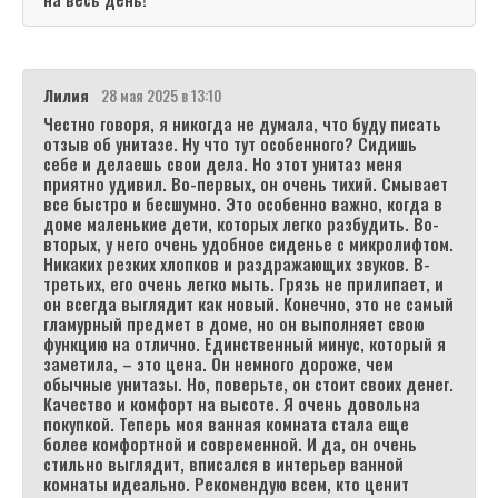
Лилия
28 мая 2025 в 13:10
Честно говоря, я никогда не думала, что буду писать
отзыв об унитазе. Ну что тут особенного? Сидишь
себе и делаешь свои дела. Но этот унитаз меня
приятно удивил. Во-первых, он очень тихий. Смывает
все быстро и бесшумно. Это особенно важно, когда в
доме маленькие дети, которых легко разбудить. Во-
вторых, у него очень удобное сиденье с микролифтом.
Никаких резких хлопков и раздражающих звуков. В-
третьих, его очень легко мыть. Грязь не прилипает, и
он всегда выглядит как новый. Конечно, это не самый
гламурный предмет в доме, но он выполняет свою
функцию на отлично. Единственный минус, который я
заметила, – это цена. Он немного дороже, чем
обычные унитазы. Но, поверьте, он стоит своих денег.
Качество и комфорт на высоте. Я очень довольна
покупкой. Теперь моя ванная комната стала еще
более комфортной и современной. И да, он очень
стильно выглядит, вписался в интерьер ванной
комнаты идеально. Рекомендую всем, кто ценит