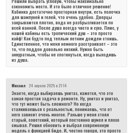
Решили выбрать угловую, чтобы максимально
сэкономить место. И это было отличное решение!
Кабинка достаточно просторная внутри, есть полочка
для шампуней и гелей, что очень удобно. Дверцы
закрываются плотно, вода не разбрызгивается по
всей ванной. После душа всегда чисто и сухо. Плюс, у
нашей кабины есть тропический душ – это просто
кайф! Как будто под теплым летним дождем стоишь.
Единственное, что меня немного расстраивает – это
то, что поддон довольно низкий. Нужно быть
аккуратным, чтобы не споткнуться, когда выходишь
из душа.
Михаил
24 апреля 2025 в 21:14
Знаете, когда выбираешь унитаз, кажется, что это
самая простая задача в ремонте. Ну, унитаз и унитаз,
что тут может быть сложного? Но когда
сталкиваешься с реальностью, понимаешь, что от
него зависит очень многое. Раньше у меня стоял
старый, советский, который постоянно шумел и плохо
смывал. Решил обновить и выбрал современную
модель с функцией биде. И, честно говоря, это просто