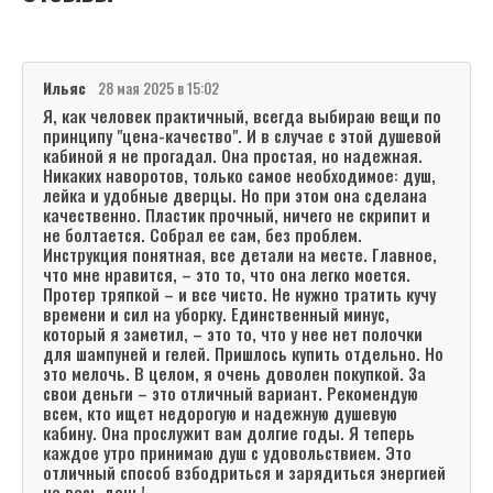
Ильяс
28 мая 2025 в 15:02
Я, как человек практичный, всегда выбираю вещи по
принципу "цена-качество". И в случае с этой душевой
кабиной я не прогадал. Она простая, но надежная.
Никаких наворотов, только самое необходимое: душ,
лейка и удобные дверцы. Но при этом она сделана
качественно. Пластик прочный, ничего не скрипит и
не болтается. Собрал ее сам, без проблем.
Инструкция понятная, все детали на месте. Главное,
что мне нравится, – это то, что она легко моется.
Протер тряпкой – и все чисто. Не нужно тратить кучу
времени и сил на уборку. Единственный минус,
который я заметил, – это то, что у нее нет полочки
для шампуней и гелей. Пришлось купить отдельно. Но
это мелочь. В целом, я очень доволен покупкой. За
свои деньги – это отличный вариант. Рекомендую
всем, кто ищет недорогую и надежную душевую
кабину. Она прослужит вам долгие годы. Я теперь
каждое утро принимаю душ с удовольствием. Это
отличный способ взбодриться и зарядиться энергией
на весь день!