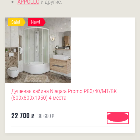
APPOLLO
и другие.
Sale!
New!
Душевая кабина Niagara Promo P80/40/MT/BK
(800х800х1950) 4 места
22 700
₽
36 660
₽
Купить