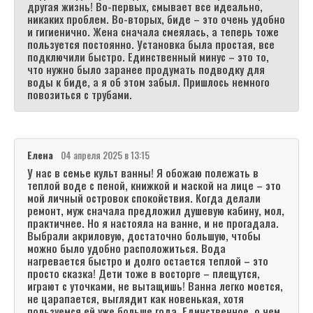
другая жизнь! Во-первых, смывает все идеально,
никаких проблем. Во-вторых, биде – это очень удобно
и гигиенично. Жена сначала смеялась, а теперь тоже
пользуется постоянно. Установка была простая, все
подключили быстро. Единственный минус – это то,
что нужно было заранее продумать подводку для
воды к биде, а я об этом забыл. Пришлось немного
повозиться с трубами.
Елена
04 апреля 2025 в 13:15
У нас в семье культ ванны! Я обожаю полежать в
теплой воде с пеной, книжкой и маской на лице – это
мой личный островок спокойствия. Когда делали
ремонт, муж сначала предложил душевую кабину, мол,
практичнее. Но я настояла на ванне, и не прогадала.
Выбрали акриловую, достаточно большую, чтобы
можно было удобно расположиться. Вода
нагревается быстро и долго остается теплой – это
просто сказка! Дети тоже в восторге – плещутся,
играют с уточками, не вытащишь! Ванна легко моется,
не царапается, выглядит как новенькая, хотя
пользуемся ей уже больше года. Единственное, о чем