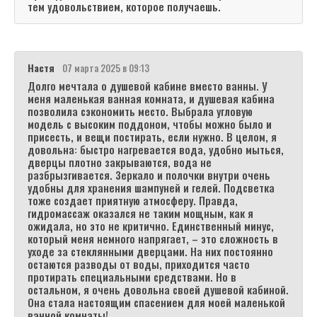
тем удовольствием, которое получаешь.
Настя
07 марта 2025 в 09:13
Долго мечтала о душевой кабине вместо ванны. У
меня маленькая ванная комната, и душевая кабина
позволила сэкономить место. Выбрала угловую
модель с высоким поддоном, чтобы можно было и
присесть, и вещи постирать, если нужно. В целом, я
довольна: быстро нагревается вода, удобно мыться,
дверцы плотно закрываются, вода не
разбрызгивается. Зеркало и полочки внутри очень
удобны для хранения шампуней и гелей. Подсветка
тоже создает приятную атмосферу. Правда,
гидромассаж оказался не таким мощным, как я
ожидала, но это не критично. Единственный минус,
который меня немного напрягает, – это сложность в
уходе за стеклянными дверцами. На них постоянно
остаются разводы от воды, приходится часто
протирать специальными средствами. Но в
остальном, я очень довольна своей душевой кабиной.
Она стала настоящим спасением для моей маленькой
ванной комнаты!