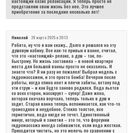
настоящий оазис релаксации. Я теперь просто не
представляю свою жизнь без нее. Это лучшее
приобретение за последние несколько лет!
Николай
26 марта 2025 в 20:13
Ребята, ну что я вам скажу… Долго я решался на эту
душевую кабину. Все как-то привык к ванне, считал,
что это «настоящий» релакс, а душ – так, по-
быстрому. Но жизнь заставила – в новой квартире
места для большой ванны просто не оказалось. И
знаете что? Я ни разу не пожалел! Выбрал модель с
гидромассажем, и это просто бомба! Вечером после
работы, когда спина ноет и плечи забиты, встану под
эти струи – и как будто заново родился. Вода льется
со всех сторон, массирует – супер! Даже жена,
которая сначала ворчала, теперь только в душ и
ходит. Старая ванна теперь вспоминается, как что-то
громоздкое и неудобное. Стекло толстое, все
герметично, вода нигде не течет. Единственный
минус, который я заметил – это то, что форсунки
гидромассажа иногда забиваются, если вода жесткая.
Приходится чистить, но это мелочь по сравнению с