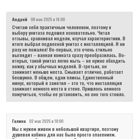
Андрей
08 мая 2025 в 16:00
Считаю себя практичным человеком, поэтому к
выбору унитаза подошел основательно. Читал
отзывы, сравнивал модели, изучал характеристики. В
итоге выбрал подвесной унитаз с инсталляцией. И ни
разу не пожалел! Во-первых, это очень стильно
выглядит – ванная комната сразу преобразилась. Во-
вторых, такой унитаз легко мыть – не нужно обходить
ножку, как у обычных моделей. В-третьих, он
занимает меньше места. Смывает отлично, работает
бесшумно. В общем, одни плюсы. Единственный
минус, который я заметил – это то, что инсталляция
занимает немного места в стене. Пришлось немного
помучиться, чтобы ее установить, но оно того стоило.
Галина
02 мая 2025 в 10:00
Мы с мужем живем в небольшой квартире, поэтому
душевая кабина для нас была просто спасением.