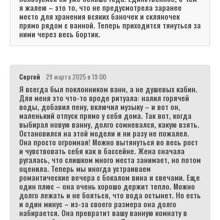
я жалею – это то, что не предусмотрела заранее
место для хранения всяких баночек и скляночек
прямо рядом с ванной. Теперь приходится тянуться за
ними через весь бортик.
Сергей
29 марта 2025 в 19:00
Я всегда был поклонником ванн, а не душевых кабин.
Для меня это что-то вроде ритуала: налил горячей
воды, добавил пену, включил музыку – и вот он,
маленький отпуск прямо у себя дома. Так вот, когда
выбирал новую ванну, долго сомневался, какую взять.
Остановился на этой модели и ни разу не пожалел.
Она просто огромная! Можно вытянуться во весь рост
и чувствовать себя как в бассейне. Жена сначала
ругалась, что слишком много места занимает, но потом
оценила. Теперь мы иногда устраиваем
романтические вечера с бокалом вина и свечами. Еще
один плюс – она очень хорошо держит тепло. Можно
долго лежать и не бояться, что вода остынет. Но есть
и один минус – из-за своего размера она долго
набирается. Она превратит вашу ванную комнату в