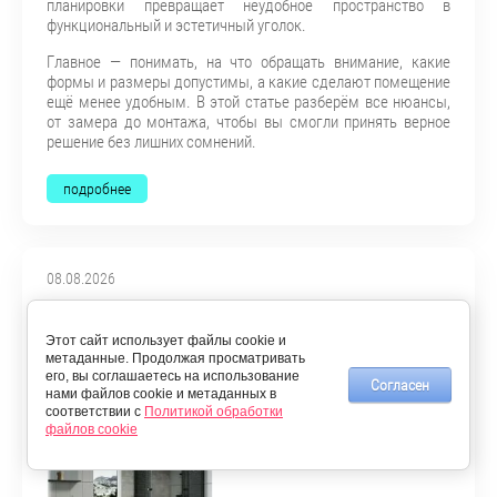
планировки превращает неудобное пространство в
функциональный и эстетичный уголок.
Главное — понимать, на что обращать внимание, какие
формы и размеры допустимы, а какие сделают помещение
ещё менее удобным. В этой статье разберём все нюансы,
от замера до монтажа, чтобы вы смогли принять верное
решение без лишних сомнений.
подробнее
08.08.2026
Какие признаки указывают на
качественную фурнитуру для душевой
Этот сайт использует файлы cookie и
метаданные. Продолжая просматривать
кабины
его, вы соглашаетесь на использование
Согласен
нами файлов cookie и метаданных в
соответствии с
Политикой обработки
файлов cookie