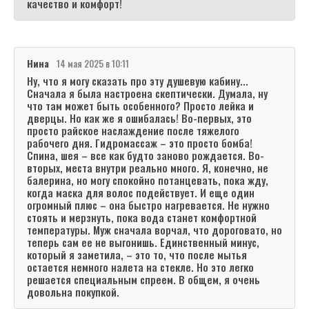
качество и комфорт!
Нина
14 мая 2025 в 10:11
Ну, что я могу сказать про эту душевую кабину...
Сначала я была настроена скептически. Думала, ну
что там может быть особенного? Просто лейка и
дверцы. Но как же я ошибалась! Во-первых, это
просто райское наслаждение после тяжелого
рабочего дня. Гидромассаж – это просто бомба!
Спина, шея – все как будто заново рождается. Во-
вторых, места внутри реально много. Я, конечно, не
балерина, но могу спокойно потанцевать, пока жду,
когда маска для волос подействует. И еще один
огромный плюс – она быстро нагревается. Не нужно
стоять и мерзнуть, пока вода станет комфортной
температуры. Муж сначала ворчал, что дороговато, но
теперь сам ее не выгонишь. Единственный минус,
который я заметила, – это то, что после мытья
остается немного налета на стекле. Но это легко
решается специальным спреем. В общем, я очень
довольна покупкой.