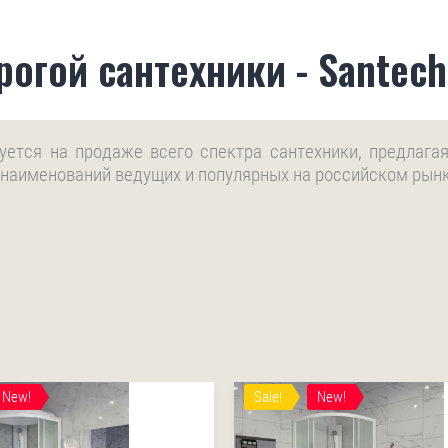
огой сантехники - Santech
руется на продаже всего спектра сантехники, предлаг
 наименований ведущих и популярных на российском рын
New!
Sale!
New!