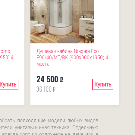
Promo
Душевая кабина Niagara Eco
950) 4
E90/40/MT/BK (900х900х1950) 4
места
24 500
₽
Купить
Купить
36 100
₽
добрать подходящие модели любых видов
ители, унитазы и иная техника. Отдельную
 всегда хорошо отдохнете на даче или в