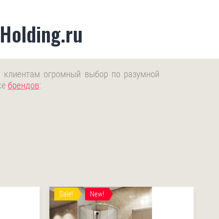
Holding.ru
ая клиентам огромный выбор по разумной
ке
брендов
:
Sale!
New!