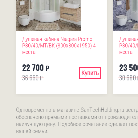
Душевая кабина Niagara Promo
Душевая
P80/40/MT/BK (800х800х1950) 4
P80/40/
места
места
22 700
23 50
₽
Купить
36 660
30 680
₽
Одновременно в магазине SanTechHolding.ru всег
обеспечено прямыми поставками от производител
наилучшую цену. Подобное сочетание сделает пок
вашей семьи.