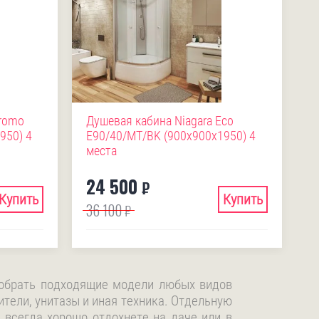
Promo
Душевая кабина Niagara Eco
950) 4
E90/40/MT/BK (900х900х1950) 4
места
24 500
₽
Купить
Купить
36 100
₽
добрать подходящие модели любых видов
ители, унитазы и иная техника. Отдельную
 всегда хорошо отдохнете на даче или в