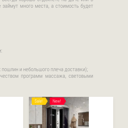
 займут много места, а стоимость будет
:
 пошлин и небольшого плеча доставки);
ичеством программ массажа, световыми
Sale!
New!