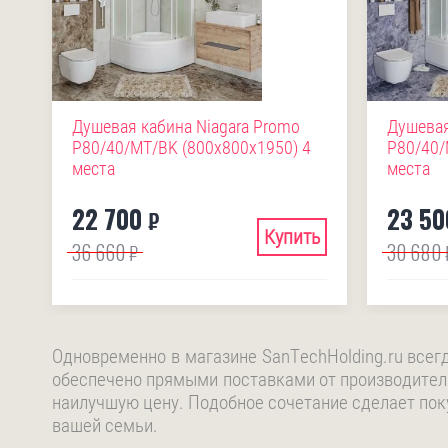
Душевая кабина Niagara Promo
Душевая
P80/40/MT/BK (800х800х1950) 4
P80/40/
места
места
22 700
23 50
₽
Купить
36 660
30 680
₽
Одновременно в магазине SanTechHolding.ru всег
обеспечено прямыми поставками от производител
наилучшую цену. Подобное сочетание сделает пок
вашей семьи.