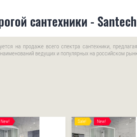
огой сантехники - Santech
руется на продаже всего спектра сантехники, предлаг
 наименований ведущих и популярных на российском рын
New!
Sale!
New!