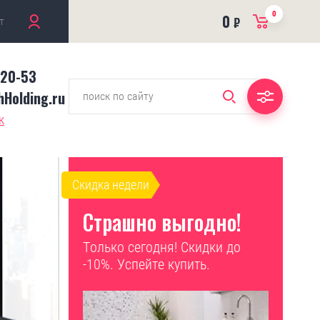
0
0
т
₽
-20-53
Holding.ru
к
Скидка недели
Страшно выгодно!
Только сегодня! Скидки до
-10%. Успейте купить.