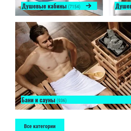
Душевые кабины
Душе
(7154)
Бани и сауны
(936)
Все категории