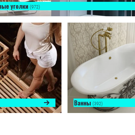
вые уголки
(972)
Ванны
(392)