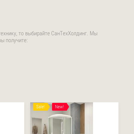
технику, то выбирайте СанТехХолдинг. Мы
вы получите:
Sale!
New!