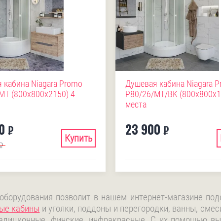
 кабина Niagara Promo
Душевая кабина Niagara 
MT (800х800х2150) 4
P80/26/MT/BK (800х800х1
места
0
23 900
₽
₽
Купить
₽
 оборудования позволит в нашем интернет-магазине по
ые кабины
и уголки, поддоны и перегородки, ванны, смес
адиционные, финские, инфракрасные. С их помощью вы