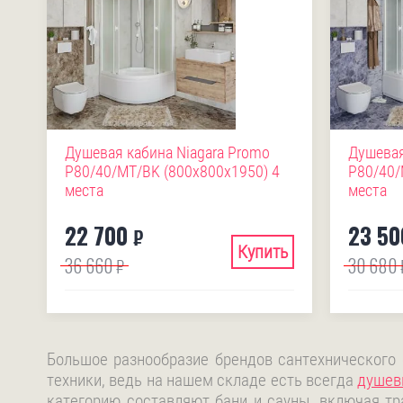
Душевая кабина Niagara Promo
Душевая
P80/40/MT/BK (800х800х1950) 4
P80/40/
места
места
22 700
23 50
₽
Купить
36 660
30 680
₽
Большое разнообразие брендов сантехнического
техники, ведь на нашем складе есть всегда
душев
категорию составляют бани и сауны, включая тр