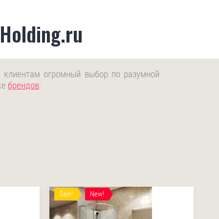
Holding.ru
ая клиентам огромный выбор по разумной
ке
брендов
:
Sale!
New!