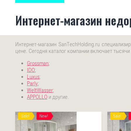
Интернет-магазин недор
Интернет-магазин SanTechHolding.ru специализи
цене. Сегодня каталог компании включает тысячи
Grossman
;
IDO
;
Luxus
;
Parly
;
WeltWasser
;
APPOLLO
и другие.
Sale!
New!
Sale!