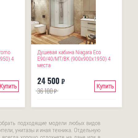
Promo
Душевая кабина Niagara Eco
950) 4
E90/40/MT/BK (900х900х1950) 4
места
24 500
₽
Купить
Купить
36 100
₽
добрать подходящие модели любых видов
ители, унитазы и иная техника. Отдельную
 всегда хорошо отдохнете на даче или в