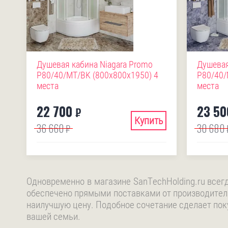
Душевая кабина Niagara Promo
Душевая
P80/40/MT/BK (800х800х1950) 4
P80/40/
места
места
22 700
23 50
₽
Купить
36 660
30 680
₽
Одновременно в магазине SanTechHolding.ru всег
обеспечено прямыми поставками от производител
наилучшую цену. Подобное сочетание сделает пок
вашей семьи.