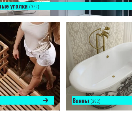
вые уголки
(972)
Ванны
(392)