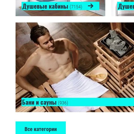
Душевые кабины
Душе
(7154)
Бани и сауны
(936)
Все категории