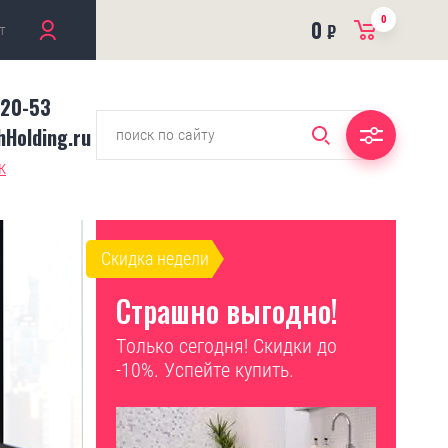
0
0
т
₽
-20-53
Holding.ru
к
Скидка недели
Страшно выгодно!
Только сегодня! Скидки до
-10%. Успейте купить.