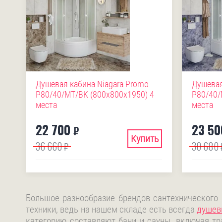
Душевая кабина Niagara Promo
Душевая
P80/40/MT/BK (800х800х1950) 4
P80/40/
места
места
22 700
23 50
₽
Купить
36 660
30 680
₽
Большое разнообразие брендов сантехнического
техники, ведь на нашем складе есть всегда
душев
категорию составляют бани и сауны, включая тр