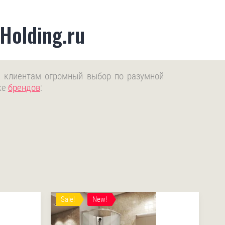
Holding.ru
ая клиентам огромный выбор по разумной
ке
брендов
:
Sale!
New!