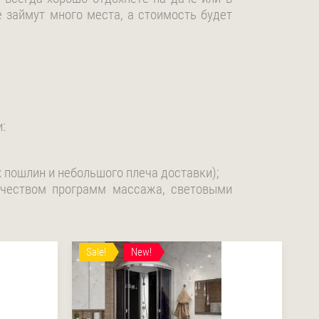
 займут много места, а стоимость будет
:
 пошлин и небольшого плеча доставки);
ичеством программ массажа, световыми
Sale!
New!