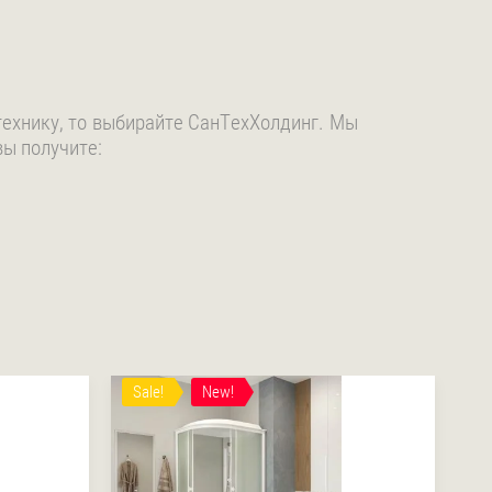
технику, то выбирайте СанТехХолдинг. Мы
вы получите:
Sale!
New!