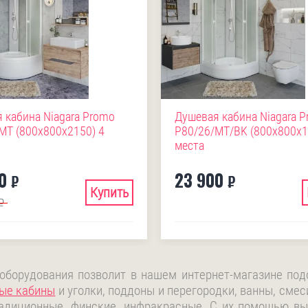
 кабина Niagara Promo
Душевая кабина Niagara 
MT (800х800х2150) 4
P80/26/MT/BK (800х800х1
места
0
23 900
₽
₽
Купить
₽
 оборудования позволит в нашем интернет-магазине по
ые кабины
и уголки, поддоны и перегородки, ванны, смес
адиционные, финские, инфракрасные. С их помощью вы