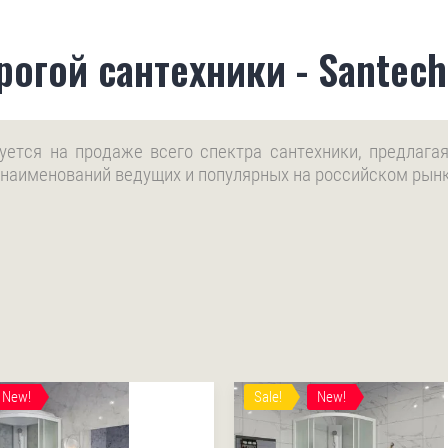
огой сантехники - Santech
руется на продаже всего спектра сантехники, предлаг
 наименований ведущих и популярных на российском рын
New!
Sale!
New!