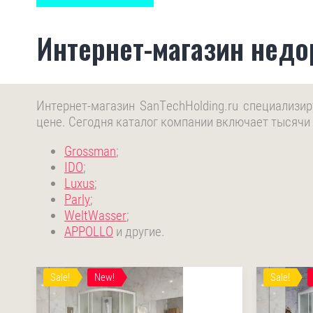
Интернет-магазин недор
Интернет-магазин SanTechHolding.ru специализи
цене. Сегодня каталог компании включает тысячи
Grossman
;
IDO
;
Luxus
;
Parly
;
WeltWasser
;
APPOLLO
и другие.
Sale!
New!
Sale!