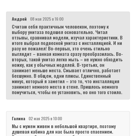
Андрей
08 мая 2025 в 16:00
Считаю себя практичным человеком, поэтому к
выбору унитаза подошел основательно. Читал
отзывы, сравнивал модели, изучал характеристики. В
итоге выбрал подвесной унитаз с инсталляцией. И ни
разу не пожалел! Во-первых, это очень стильно
выглядит – ванная комната сразу преобразилась. Во-
вторых, такой унитаз легко мыть – не нужно обходить
ножку, как у обычных моделей. В-третьих, он
занимает меньше места. Смывает отлично, работает
бесшумно. В общем, одни плюсы. Единственный
минус, который я заметил – это то, что инсталляция
занимает немного места в стене. Пришлось немного
помучиться, чтобы ее установить, но оно того стоило.
Галина
02 мая 2025 в 10:00
Мы с мужем живем в небольшой квартире, поэтому
душевая кабина для нас была просто спасением.