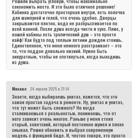
Решили выбрать угловую, чтобы максимально
сэкономить место. И это было отличное решение!
Кабинка достаточно просторная внутри, есть полочка
для шампуней и гелей, что очень удобно. Дверцы
закрываются плотно, вода не разбрызгивается по
всей ванной. После душа всегда чисто и сухо. Плюс, у
нашей кабины есть тропический душ – это просто
кайф! Как будто под теплым летним дождем стоишь.
Единственное, что меня немного расстраивает – это
то, что поддон довольно низкий. Нужно быть
аккуратным, чтобы не споткнуться, когда выходишь
из душа.
Михаил
24 апреля 2025 в 21:14
Знаете, когда выбираешь унитаз, кажется, что это
самая простая задача в ремонте. Ну, унитаз и унитаз,
что тут может быть сложного? Но когда
сталкиваешься с реальностью, понимаешь, что от
него зависит очень многое. Раньше у меня стоял
старый, советский, который постоянно шумел и плохо
смывал. Решил обновить и выбрал современную
модель с функцией биде. И, честно говоря, это просто