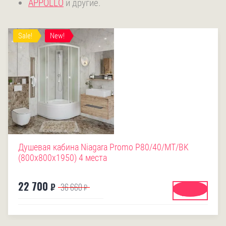
APPOLLO
и другие.
Sale!
New!
Душевая кабина Niagara Promo P80/40/MT/BK
(800х800х1950) 4 места
22 700
₽
36 660
₽
Купить