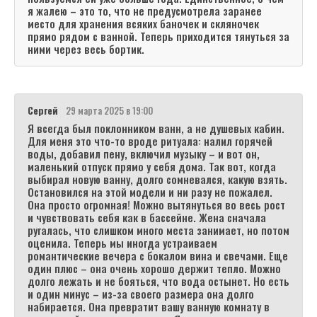
я жалею – это то, что не предусмотрела заранее
место для хранения всяких баночек и скляночек
прямо рядом с ванной. Теперь приходится тянуться за
ними через весь бортик.
Сергей
29 марта 2025 в 19:00
Я всегда был поклонником ванн, а не душевых кабин.
Для меня это что-то вроде ритуала: налил горячей
воды, добавил пену, включил музыку – и вот он,
маленький отпуск прямо у себя дома. Так вот, когда
выбирал новую ванну, долго сомневался, какую взять.
Остановился на этой модели и ни разу не пожалел.
Она просто огромная! Можно вытянуться во весь рост
и чувствовать себя как в бассейне. Жена сначала
ругалась, что слишком много места занимает, но потом
оценила. Теперь мы иногда устраиваем
романтические вечера с бокалом вина и свечами. Еще
один плюс – она очень хорошо держит тепло. Можно
долго лежать и не бояться, что вода остынет. Но есть
и один минус – из-за своего размера она долго
набирается. Она превратит вашу ванную комнату в