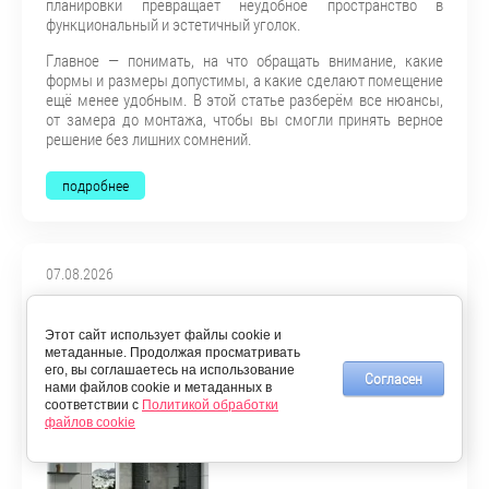
планировки превращает неудобное пространство в
функциональный и эстетичный уголок.
Главное — понимать, на что обращать внимание, какие
формы и размеры допустимы, а какие сделают помещение
ещё менее удобным. В этой статье разберём все нюансы,
от замера до монтажа, чтобы вы смогли принять верное
решение без лишних сомнений.
подробнее
07.08.2026
Какие признаки указывают на
качественную фурнитуру для душевой
Этот сайт использует файлы cookie и
метаданные. Продолжая просматривать
кабины
его, вы соглашаетесь на использование
Согласен
нами файлов cookie и метаданных в
соответствии с
Политикой обработки
файлов cookie