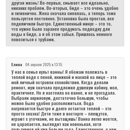
другая жизнь! Во-первых, смывает все идеально,
никаких проблем. Во-вторых, биде – это очень удобно
и гигиенично. Жена сначала смеялась, а теперь тоже
пользуется постоянно. Установка была простая, все
подключили быстро. Единственный минус – это то,
что нужно было заранее продумать подводку для
воды к биде, а я об этом забыл. Пришлось немного
повозиться с трубами.
Елена
04 апреля 2025 в 13:15
У нас в семье культ ванны! Я обожаю полежать в
теплой воде с пеной, книжкой и маской на лице – это
мой личный островок спокойствия. Когда делали
ремонт, муж сначала предложил душевую кабину, мол,
практичнее. Но я настояла на ванне, и не прогадала.
Выбрали акриловую, достаточно большую, чтобы
можно было удобно расположиться. Вода
нагревается быстро и долго остается теплой – это
просто сказка! Дети тоже в восторге – плещутся,
играют с уточками, не вытащишь! Ванна легко моется,
не царапается, выглядит как новенькая, хотя
пользуемся ей уже больше года. Единственное, о чем