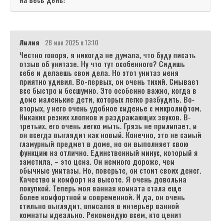
Лилия
28 мая 2025 в 13:10
Честно говоря, я никогда не думала, что буду писать
отзыв об унитазе. Ну что тут особенного? Сидишь
себе и делаешь свои дела. Но этот унитаз меня
приятно удивил. Во-первых, он очень тихий. Смывает
все быстро и бесшумно. Это особенно важно, когда в
доме маленькие дети, которых легко разбудить. Во-
вторых, у него очень удобное сиденье с микролифтом.
Никаких резких хлопков и раздражающих звуков. В-
третьих, его очень легко мыть. Грязь не прилипает, и
он всегда выглядит как новый. Конечно, это не самый
гламурный предмет в доме, но он выполняет свою
функцию на отлично. Единственный минус, который я
заметила, – это цена. Он немного дороже, чем
обычные унитазы. Но, поверьте, он стоит своих денег.
Качество и комфорт на высоте. Я очень довольна
покупкой. Теперь моя ванная комната стала еще
более комфортной и современной. И да, он очень
стильно выглядит, вписался в интерьер ванной
комнаты идеально. Рекомендую всем, кто ценит