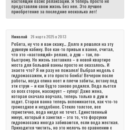
настоящий оазис релаксации. Я теперь просто не
представляю свою жизнь без нее. Это лучшее
приобретение за последние несколько лет!
Николай
26 марта 2025 в 20:13
Ребята, ну что я вам скажу… Долго я решался на эту
душевую кабину. Все как-то привык к ванне, считал,
что это «настоящий» релакс, а душ – так, по-
быстрому. Но жизнь заставила – в новой квартире
места для большой ванны просто не оказалось. И
знаете что? Я ни разу не пожалел! Выбрал модель с
гидромассажем, и это просто бомба! Вечером после
работы, когда спина ноет и плечи забиты, встану под
эти струи – и как будто заново родился. Вода льется
со всех сторон, массирует – супер! Даже жена,
которая сначала ворчала, теперь только в душ и
ходит. Старая ванна теперь вспоминается, как что-то
громоздкое и неудобное. Стекло толстое, все
герметично, вода нигде не течет. Единственный
минус, который я заметил – это то, что форсунки
гидромассажа иногда забиваются, если вода жесткая.
Приходится чистить, но это мелочь по сравнению с