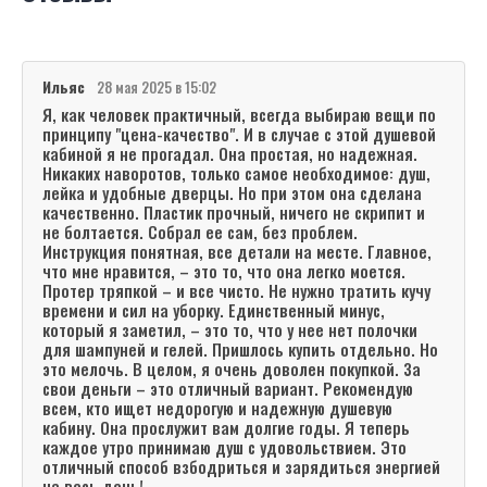
Ильяс
28 мая 2025 в 15:02
Я, как человек практичный, всегда выбираю вещи по
принципу "цена-качество". И в случае с этой душевой
кабиной я не прогадал. Она простая, но надежная.
Никаких наворотов, только самое необходимое: душ,
лейка и удобные дверцы. Но при этом она сделана
качественно. Пластик прочный, ничего не скрипит и
не болтается. Собрал ее сам, без проблем.
Инструкция понятная, все детали на месте. Главное,
что мне нравится, – это то, что она легко моется.
Протер тряпкой – и все чисто. Не нужно тратить кучу
времени и сил на уборку. Единственный минус,
который я заметил, – это то, что у нее нет полочки
для шампуней и гелей. Пришлось купить отдельно. Но
это мелочь. В целом, я очень доволен покупкой. За
свои деньги – это отличный вариант. Рекомендую
всем, кто ищет недорогую и надежную душевую
кабину. Она прослужит вам долгие годы. Я теперь
каждое утро принимаю душ с удовольствием. Это
отличный способ взбодриться и зарядиться энергией
на весь день!