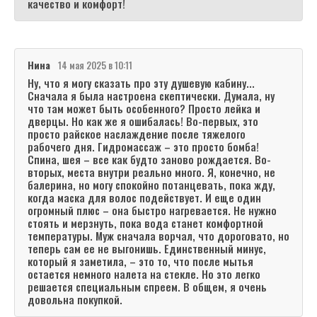
качество и комфорт!
Нина
14 мая 2025 в 10:11
Ну, что я могу сказать про эту душевую кабину...
Сначала я была настроена скептически. Думала, ну
что там может быть особенного? Просто лейка и
дверцы. Но как же я ошибалась! Во-первых, это
просто райское наслаждение после тяжелого
рабочего дня. Гидромассаж – это просто бомба!
Спина, шея – все как будто заново рождается. Во-
вторых, места внутри реально много. Я, конечно, не
балерина, но могу спокойно потанцевать, пока жду,
когда маска для волос подействует. И еще один
огромный плюс – она быстро нагревается. Не нужно
стоять и мерзнуть, пока вода станет комфортной
температуры. Муж сначала ворчал, что дороговато, но
теперь сам ее не выгонишь. Единственный минус,
который я заметила, – это то, что после мытья
остается немного налета на стекле. Но это легко
решается специальным спреем. В общем, я очень
довольна покупкой.