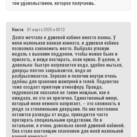
тем удовольствием, которое получаешь.
Настя
07 марта 2025 в 09:13
Долго мечтала о душевой кабине вместо ванны. У
меня маленькая ванная комната, и душевая кабина
позволила сэкономить место. Выбрала угловую
модель с высоким поддоном, чтобы можно было и
присесть, и вещи постирать, если нужно. В целом, я
довольна: быстро нагревается вода, удобно мыться,
дверцы плотно закрываются, вода не
разбрызгивается. Зеркало и полочки внутри очень
удобны для хранения шампуней и гелей. Подсветка
тоже создает приятную атмосферу. Правда,
гидромассаж оказался не таким мощным, как я
ожидала, но это не критично. Единственный минус,
который меня немного напрягает, – это сложность в
уходе за стеклянными дверцами. На них постоянно
остаются разводы от воды, приходится часто
протирать специальными средствами. Но в
остальном, я очень довольна своей душевой кабиной.
Она стала настоящим спасением для моей маленькой
ванной комнаты!